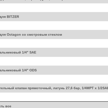
 для BITZER
р для Octagon со смотровым стеклом
сальниковый 1/4" SAE
сальниковый 1/4" ODS
ельный клапан прямоточный, латунь 27,6 бар, 1/4MPT x 1/2SA
ть все