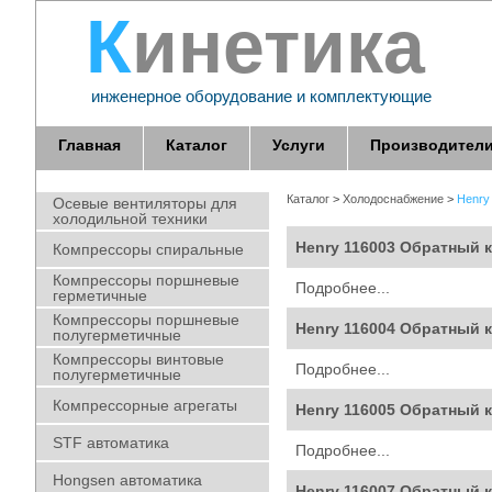
Кинетика
инженерное оборудование и комплектующие
Главная
Каталог
Услуги
Производител
Каталог
>
Холодоснабжение
>
Henry
Осевые вентиляторы для
холодильной техники
Henry 116003 Обратный к
Компрессоры спиральные
Компрессоры поршневые
Подробнее...
герметичные
Компрессоры поршневые
Henry 116004 Обратный к
полугерметичные
Компрессоры винтовые
Подробнее...
полугерметичные
Компрессорные агрегаты
Henry 116005 Обратный к
STF автоматика
Подробнее...
Hongsen автоматика
Henry 116007 Обратный к