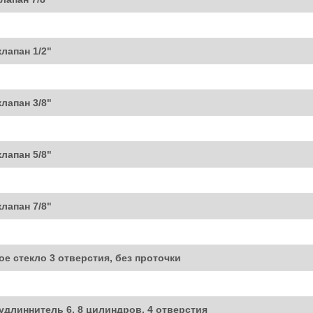
лапан 1/2"
лапан 3/8"
лапан 5/8"
лапан 7/8"
ое стекло 3 отверстия, без проточки
 удлиннитель 6, 8 цилиндров, 4 отверстия